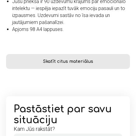
Jūsu priekšā ir 90 uzdevumu krājums par emocionālo
intelektu — iespēja iepazīt tuvāk emociju pasauli un to
izpausmes. Uzdevumi sastāv no īsa ievada un
jautājumiem pašanalīzei.
Apjoms 98 A4 lappuses.
Skatīt citus materiālus
Pastāstiet par savu
situāciju
Kam Jūs rakstāt?