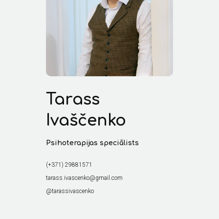
Tarass
Ivaščenko
Psihoterapijas speciālists
(+371) 29881571
tarass.ivascenko@gmail.com
@tarassivascenko